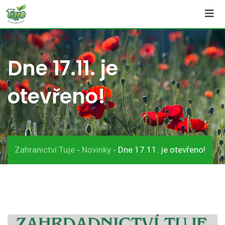
Skip
to
content
Dne 17.11. je
otevřeno!
Zahranictví Tuje
Novinky
Dne 17.11. je otevřeno!
-
-