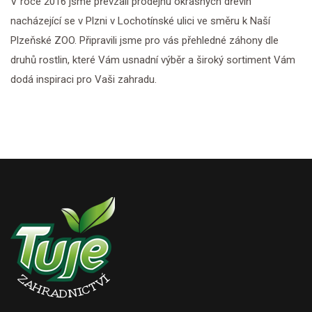
V roce 2016 jsme převzali prodejnu okrasných dřevin
nacházející se v Plzni v Lochotínské ulici ve směru k Naší
Plzeňské ZOO. Připravili jsme pro vás přehledné záhony dle
druhů rostlin, které Vám usnadní výběr a široký sortiment Vám
dodá inspiraci pro Vaši zahradu.