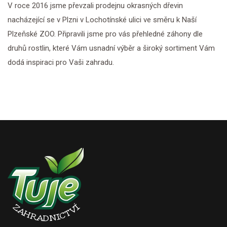
V roce 2016 jsme převzali prodejnu okrasných dřevin
nacházející se v Plzni v Lochotínské ulici ve směru k Naší
Plzeňské ZOO. Připravili jsme pro vás přehledné záhony dle
druhů rostlin, které Vám usnadní výběr a široký sortiment Vám
dodá inspiraci pro Vaši zahradu.