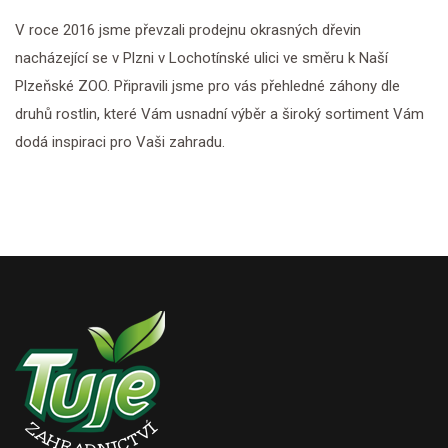
V roce 2016 jsme převzali prodejnu okrasných dřevin
nacházející se v Plzni v Lochotínské ulici ve směru k Naší
Plzeňské ZOO. Připravili jsme pro vás přehledné záhony dle
druhů rostlin, které Vám usnadní výběr a široký sortiment Vám
dodá inspiraci pro Vaši zahradu.