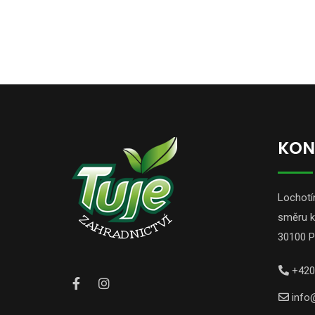
KON
Lochotín
směru k
30100 P
+420
info@