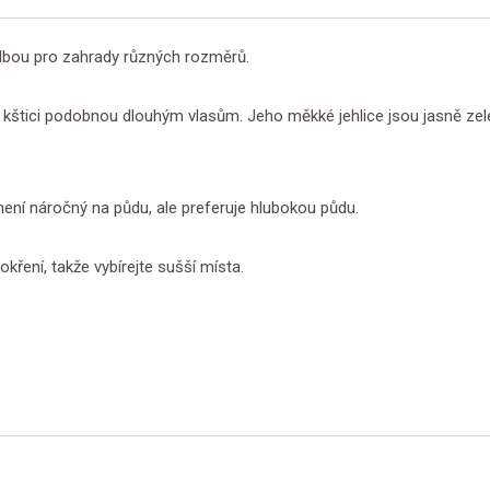
olbou pro zahrady různých rozměrů.
ou kštici podobnou dlouhým vlasům. Jeho měkké jehlice jsou jasně zel
ení náročný na půdu, ale preferuje hlubokou půdu.
ření, takže vybírejte sušší místa.