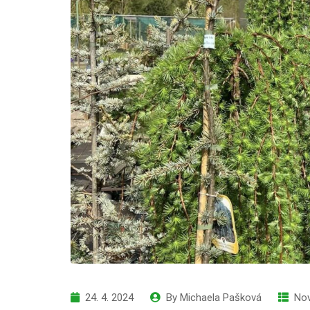
24. 4. 2024
By
Michaela Pašková
Nov