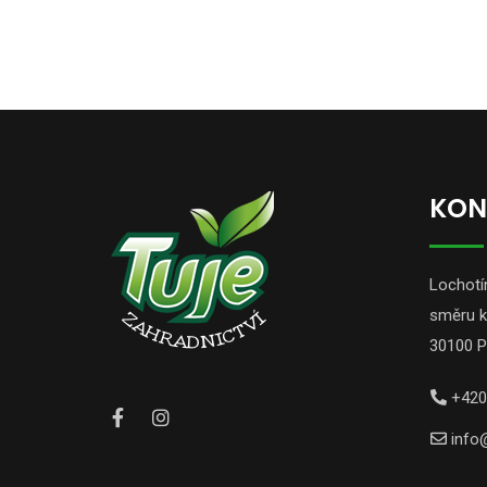
KON
Lochotín
směru k
30100 P
+420
info@