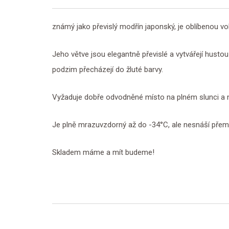
známý jako převislý modřín japonský, je oblíbenou v
Jeho větve jsou elegantně převislé a vytvářejí hust
podzim přecházejí do žluté barvy.
Vyžaduje dobře odvodněné místo na plném slunci a n
Je plně mrazuvzdorný až do -34°C, ale nesnáší přemok
Skladem máme a mít budeme!