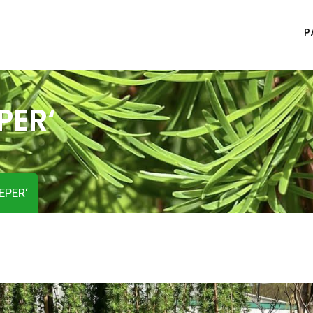
P
PER‘
EPER‘