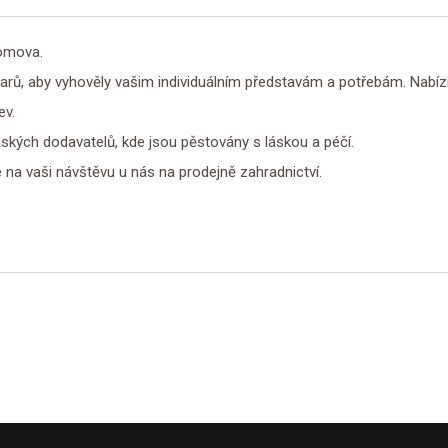
domova.
tvarů, aby vyhověly vašim individuálním představám a potřebám. Nabí
ev.
eských dodavatelů, kde jsou pěstovány s láskou a péčí.
na vaši návštěvu u nás na prodejně zahradnictví.