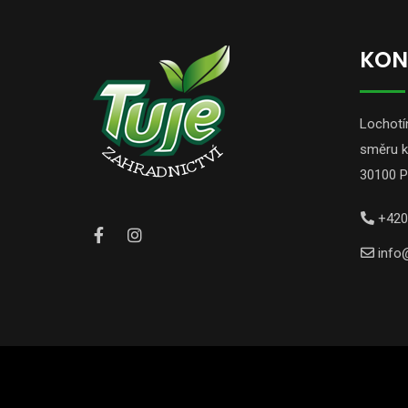
KON
Lochotín
směru k
30100 P
+420
info@