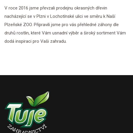
V roce 2016 jsme převzali prodejnu okrasných dřevin
nacházející se v Plzni v Lochotínské ulici ve směru k Naší
Plzeňské ZOO. Připravili jsme pro vás přehledné záhony dle
druhů rostlin, které Vám usnadní výběr a široký sortiment Vám
dodá inspiraci pro Vaši zahradu.