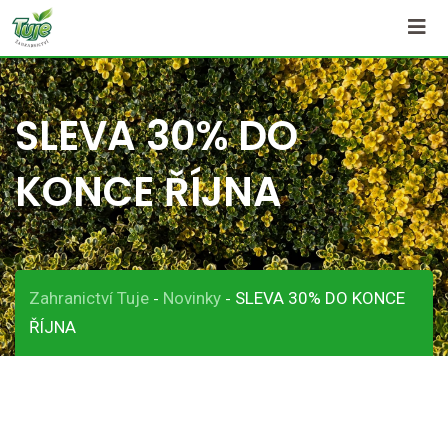
Skip
to
content
SLEVA 30% DO
KONCE ŘÍJNA
Zahranictví Tuje
Novinky
SLEVA 30% DO KONCE
-
-
ŘÍJNA