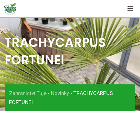
Skip
to
content
TRACHYCARPUS
FORTUNEI
Zahranictví Tuje
Novinky
TRACHYCARPUS
-
-
FORTUNEI