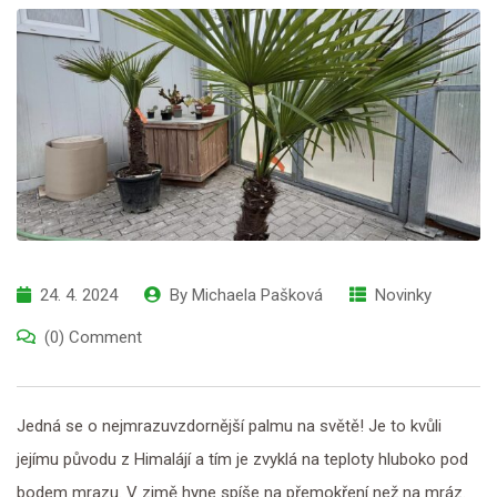
24. 4. 2024
By
Michaela Pašková
Novinky
(0) Comment
Jedná se o nejmrazuvzdornější palmu na světě! Je to kvůli
jejímu původu z Himalájí a tím je zvyklá na teploty hluboko pod
bodem mrazu. V zimě hyne spíše na přemokření než na mráz.