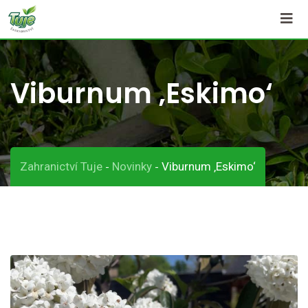
Skip
to
content
Viburnum ‚Eskimo‘
Zahranictví Tuje
Novinky
Viburnum ‚Eskimo‘
-
-