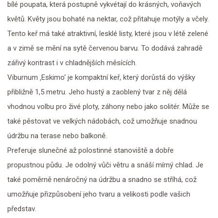
bílé poupata, která postupně vykvétají do krásných, voňavých
květů. Květy jsou bohaté na nektar, což přitahuje motýly a včely.
Tento keř má také atraktivní, lesklé listy, které jsou v létě zelené
a v zimě se mění na sytě červenou barvu. To dodává zahradě
zářivý kontrast i v chladnějších měsících.
Viburnum ‚Eskimo‘ je kompaktní keř, který dorůstá do výšky
přibližně 1,5 metru. Jeho hustý a zaoblený tvar z něj dělá
vhodnou volbu pro živé ploty, záhony nebo jako solitér. Může se
také pěstovat ve velkých nádobách, což umožňuje snadnou
údržbu na terase nebo balkoně.
Preferuje slunečné až polostinné stanoviště a dobře
propustnou půdu. Je odolný vůči větru a snáší mírný chlad. Je
také poměrně nenáročný na údržbu a snadno se stříhá, což
umožňuje přizpůsobení jeho tvaru a velikosti podle vašich
představ.