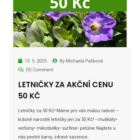
13. 5. 2025
By
Michaela Pašková
(0) Comment
LETNIČKY ZA AKČNÍ CENU
50 KČ
Letničky za 50 Kč! Máme pro vás malou radost –
krásně narostlé letničky jen za 50 Kč! • muškáty•
verbeny• milionbelky• surfinie• petúnie Najdete u
nás pestré barvy, zdravé sazenice…