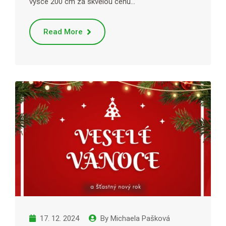
výšce 200 cm za skvělou cenu…
Read More
17. 12. 2024
By
Michaela Pašková