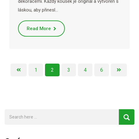
dekoracemi. Každý kousek je originál a vytvořen s
láskou, aby přinesl…
Read More
1
2
3
4
6