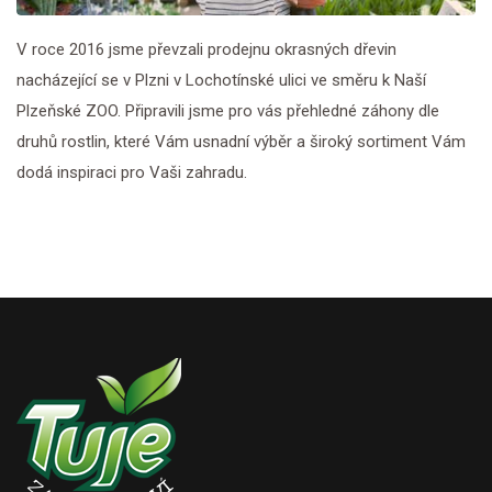
V roce 2016 jsme převzali prodejnu okrasných dřevin
nacházející se v Plzni v Lochotínské ulici ve směru k Naší
Plzeňské ZOO. Připravili jsme pro vás přehledné záhony dle
druhů rostlin, které Vám usnadní výběr a široký sortiment Vám
dodá inspiraci pro Vaši zahradu.