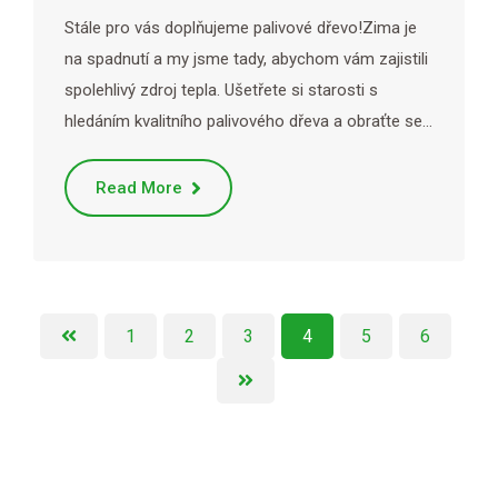
Stále pro vás doplňujeme palivové dřevo!Zima je
na spadnutí a my jsme tady, abychom vám zajistili
spolehlivý zdroj tepla. Ušetřete si starosti s
hledáním kvalitního palivového dřeva a obraťte se…
Read More
1
2
3
4
5
6